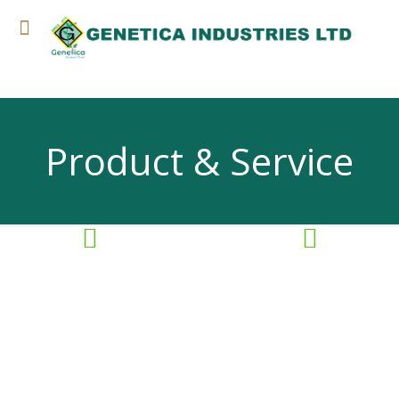
Product & Service
Agro Chemical
আয়শা ৩
রিয়াদ ৬
Krishokbondhu
জি-স্টার ১০